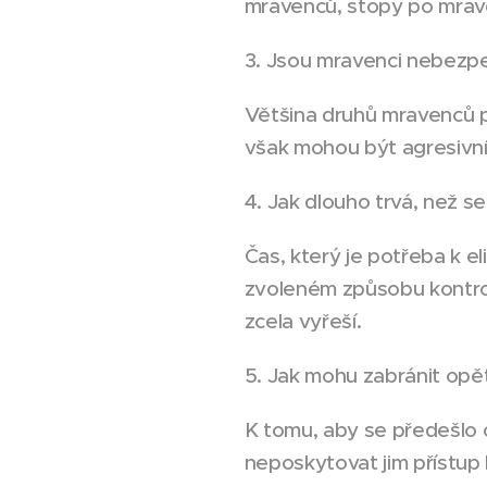
mravenců, stopy po mrave
3. Jsou mravenci nebezp
Většina druhů mravenců p
však mohou být agresivní 
4. Jak dlouho trvá, než 
Čas, který je potřeba k el
zvoleném způsobu kontrol
zcela vyřeší.
5. Jak mohu zabránit opě
K tomu, aby se předešlo o
neposkytovat jim přístup