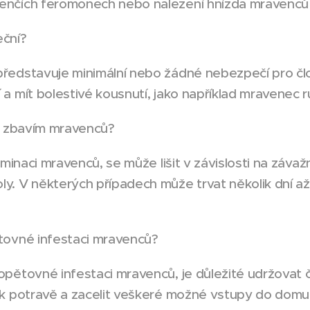
nčích feromonech nebo nalezení hnízda mravenců v
eční?
ředstavuje minimální nebo žádné nebezpečí pro čl
a mít bolestivé kousnutí, jako například mravenec r
se zbavím mravenců?
iminaci mravenců, se může lišit v závislosti na závaž
y. V některých případech může trvat několik dní a
tovné infestaci mravenců?
pětovné infestaci mravenců, je důležité udržovat č
 k potravě a zacelit veškeré možné vstupy do domu,