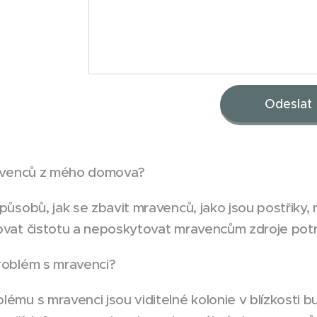
Odeslat
ravenců z mého domova?
ůsobů, jak se zbavit mravenců, jako jsou postřiky,
vat čistotu a neposkytovat mravencům zdroje potr
roblém s mravenci?
mu s mravenci jsou viditelné kolonie v blízkosti bu