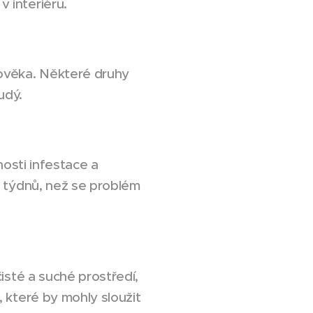
 interiéru.
ověka. Některé druhy
udý.
nosti infestace a
ž týdnů, než se problém
isté a suché prostředí,
 které by mohly sloužit