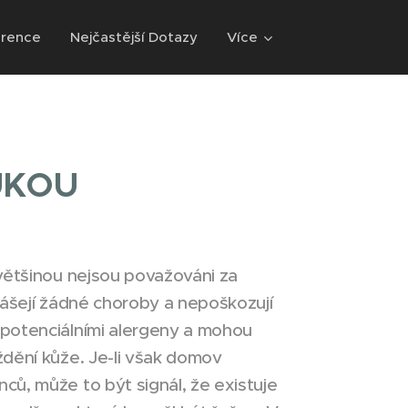
rence
Nejčastější Dotazy
Více
UKOU
většinou nejsou považováni za
nášejí žádné choroby a nepoškozují
potenciálními alergeny a mohou
dění kůže. Je-li však domov
ů, může to být signál, že existuje