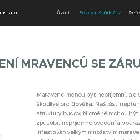
s s.r.o.
Úvod
Seznam škůdců
Refe
ENÍ MRAVENCŮ SE ZÁR
Maravenci mohou být nepříjemní, ale 
škodlivé pro člověka. Naštěstí nepře
struktury budov. Nicméně mohou být 
způsobit nepříjemné svědění a podráž
infestován velkým množstvím maravenc