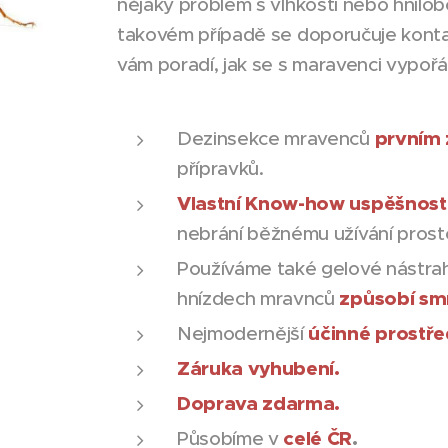
nějaký problém s vlhkostí nebo hnilob
takovém případě se doporučuje konta
vám poradí, jak se s maravenci vypořá
prvním
Dezinsekce mravenců
přípravků.
Vlastní Know-how uspěšnos
nebrání běžnému užívání prost
Používáme také gelové nástrah
způsobí smr
hnízdech mravnců
účinné prostř
Nejmodernější
Záruka vyhubení.
Doprava zdarma.
celé ČR
.
Působíme v