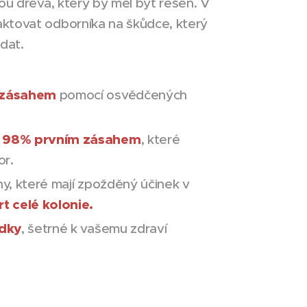
ou dřeva, který by měl být řešen. V
ktovat odborníka na škůdce, který
dat.
 zásahem
pomocí osvědčených
t 98% prvním zásahem
, které
or.
y, které mají zpožděný účinek v
t celé kolonie.
edky
, šetrné k vašemu zdraví